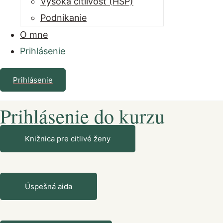
Vysoká citlivosť (HSP)
Podnikanie
O mne
Prihlásenie
Prihlásenie
Prihlásenie do kurzu
Knižnica pre citlivé ženy
Úspešná aida