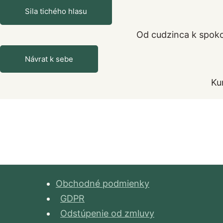
Sila tichého hlasu
Od cudzinca k spoko
Návrat k sebe
Ku
Obchodné podmienky
GDPR
Odstúpenie od zmluvy